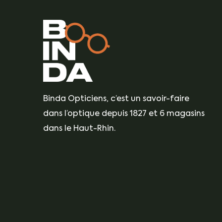
Binda Optic 2000 – Opticien Rixheim
5 Grand Rue Pierre Braun
68170 Rixheim
03 89 54 37 23
bindaoptic2000.rixheim@yahoo.fr
Binda Opticiens, c’est un savoir-faire
dans l’optique depuis 1827 et 6 magasins
Prendre un rendez-vous ⟶
dans le Haut-Rhin.
Découvrir le magasin ⟶
Binda Optic 2000 – Opticien Burnhaup
Le-Haut
Pont d'Aspach