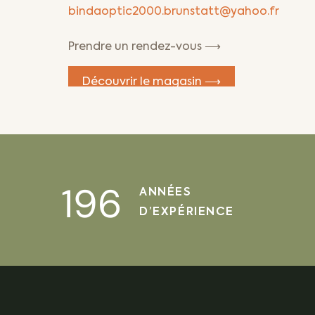
bindaoptic2000.brunstatt@yahoo.fr
Prendre un rendez-vous ⟶
Découvrir le magasin ⟶
Binda Optic 2000 – Opticien Pfastatt
146 Rue de Richwiller
Galerie Marchande Super U
196
ANNÉES
68120 Pfastatt
D’EXPÉRIENCE
03 89 53 20 98
bindaoptic2000.pfastatt@yahoo.fr
Prendre un rendez-vous ⟶
Découvrir le magasin ⟶